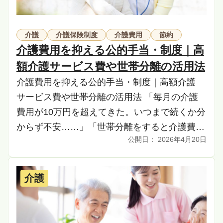
介護
介護保険制度
介護費用
節約
介護費用を抑える公的手当・制度｜高
額介護サービス費や世帯分離の活用法
介護費用を抑える公的手当・制度｜高額介護
サービス費や世帯分離の活用法 「毎月の介護
費用が10万円を超えてきた。いつまで続くか分
からず不安……」「世帯分離をすると介護費が
2026年4月20日
安くなるって聞いたけど、本当に大丈夫？」
「親が施設に […]
介護