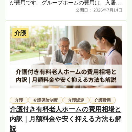
が費用です。グループホームの費用は、入居時
2026年7月14日
にかかるお金と月々支払うお金に分かれてお
り、その相場 […]
介護
介護
介護保険制度
介護認定
介護費用
介護付き有料老人ホームの費用相場と
内訳｜月額料金や安く抑える方法も解
説