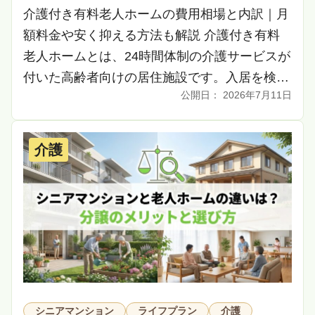
介護付き有料老人ホームの費用相場と内訳｜月
額料金や安く抑える方法も解説 介護付き有料
老人ホームとは、24時間体制の介護サービスが
付いた高齢者向けの居住施設です。入居を検討
2026年7月11日
する際、多くの方が費用面に不安を感じます。
この記 […]
介護
シニアマンション
ライフプラン
介護