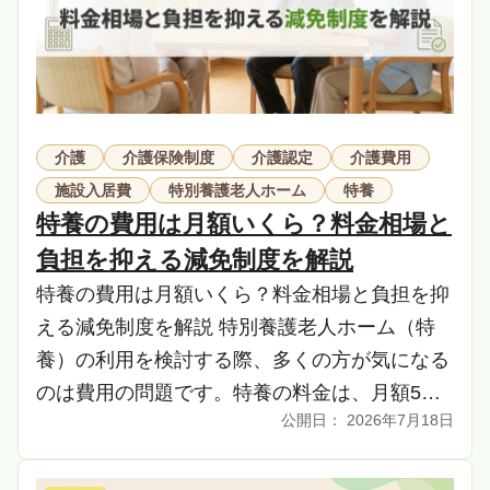
介護
介護保険制度
介護認定
介護費用
施設入居費
特別養護老人ホーム
特養
特養の費用は月額いくら？料金相場と
負担を抑える減免制度を解説
特養の費用は月額いくら？料金相場と負担を抑
える減免制度を解説 特別養護老人ホーム（特
養）の利用を検討する際、多くの方が気になる
のは費用の問題です。特養の料金は、月額5万
2026年7月18日
円から15万円が一般的な目安とされています
が、個々の […]