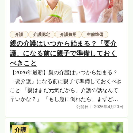
介護
介護認定
介護費用
生前準備
親の介護はいつから始まる？「要介
護」になる前に親子で準備しておく
べきこと
【2026年最新】親の介護はいつから始まる？
「要介護」になる前に親子で準備しておくべき
こと 「親はまだ元気だから、介護の話なんて
早いかな？」 「もし急に倒れたら、まずどこ
2026年4月20日
に連絡すればいいの？」 「お金の話を切り出
すと親が […]
介護