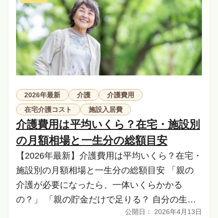
2026年最新
介護
介護費用
在宅介護コスト
施設入居費
介護費用は平均いくら？在宅・施設別
の月額相場と一生分の総額目安
【2026年最新】介護費用は平均いくら？在宅・
施設別の月額相場と一生分の総額目安 「親の
介護が必要になったら、一体いくらかかる
の？」 「親の貯金だけで足りる？ 自分の生活
2026年4月13日
が破綻してしまわないか不安……」 「在宅介