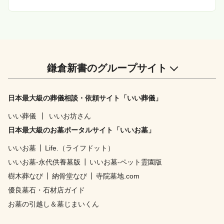
護と施設 […]
鎌倉新書のグループサイト
日本最大級の葬儀相談・依頼サイト「いい葬儀」
いい葬儀
┃
いいお坊さん
日本最大級のお墓ポータルサイト「いいお墓」
いいお墓
┃
Life.（ライフドット）
いいお墓-永代供養墓版
┃
いいお墓-ペット霊園版
樹木葬なび
┃
納骨堂なび
┃
寺院墓地.com
優良墓石・石材店ガイド
お墓の引越し＆墓じまいくん