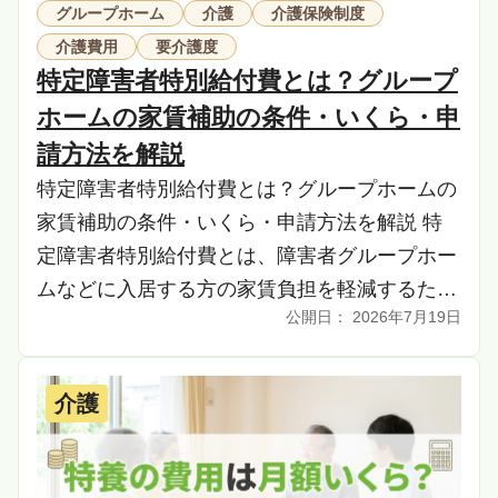
グループホーム
介護
介護保険制度
介護費用
要介護度
特定障害者特別給付費とは？グループ
ホームの家賃補助の条件・いくら・申
請方法を解説
特定障害者特別給付費とは？グループホームの
家賃補助の条件・いくら・申請方法を解説 特
定障害者特別給付費とは、障害者グループホー
ムなどに入居する方の家賃負担を軽減するため
2026年7月19日
の制度です。この記事では、グループホームの
利用を検討 […]
介護