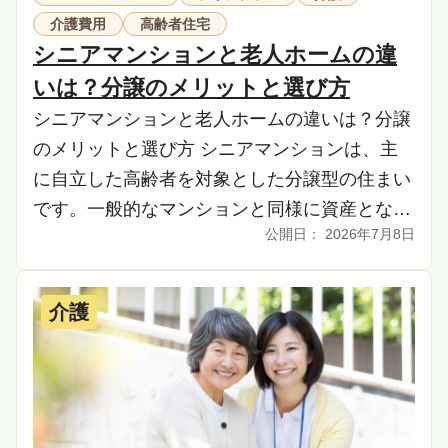
介護費用
高齢者住宅
シニアマンションと老人ホームの違
いは？分譲のメリットと選び方
シニアマンションと老人ホームの違いは？分譲
のメリットと選び方 シニアマンションは、主
に自立した高齢者を対象とした分譲型の住まい
です。一般的なマンションと同様に資産となる
2026年7月8日
一方、高齢者が暮らしやすい設備やサービスが
充実してい […]
介護