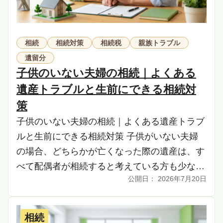
相続
相続対策
相続税
親族トラブル
遺留分
子供のいない夫婦の相続｜よくある
遺産トラブルと生前にできる相続対
策
子供のいない夫婦の相続｜よくある遺産トラブ
ルと生前にできる相続対策 子供がいない夫婦
の場合、どちらかが亡くなった際の遺産は、す
べて配偶者が相続すると考えている方も少なく
2026年7月20日
ありません。しかし、法律では配偶者以外にも
遺産を受け […]
相続