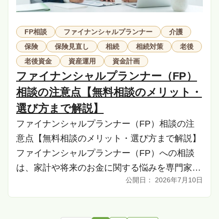
FP相談
ファイナンシャルプランナー
介護
保険
保険見直し
相続
相続対策
老後
老後資金
資産運用
資金計画
ファイナンシャルプランナー（FP）
相談の注意点【無料相談のメリット・
選び方まで解説】
ファイナンシャルプランナー（FP）相談の注
意点【無料相談のメリット・選び方まで解説】
ファイナンシャルプランナー（FP）への相談
は、家計や将来のお金に関する悩みを専門家の
2026年7月10日
視点から解決する有効な手段です。しかし、相
談相手の […]