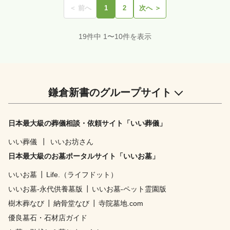
＜ 前へ
1
2
次へ ＞
19件中 1〜10件を表示
鎌倉新書のグループサイト
日本最大級の葬儀相談・依頼サイト「いい葬儀」
いい葬儀
┃
いいお坊さん
日本最大級のお墓ポータルサイト「いいお墓」
いいお墓
┃
Life.（ライフドット）
いいお墓-永代供養墓版
┃
いいお墓-ペット霊園版
樹木葬なび
┃
納骨堂なび
┃
寺院墓地.com
優良墓石・石材店ガイド