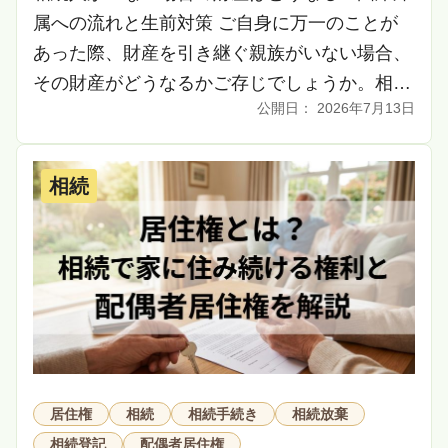
属への流れと生前対策 ご自身に万一のことが
あった際、財産を引き継ぐ親族がいない場合、
その財産がどうなるかご存じでしょうか。相続
2026年7月13日
人がいない場合の財産は、所定の手続きを経て
最終的に国 […]
相続
居住権
相続
相続手続き
相続放棄
相続登記
配偶者居住権