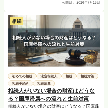
2026年7月15日
して贈与税を課税する制度です。家族間での資
金援助や不 […]
相続
初めての相続
法定相続人
相続
相続対策
相続手続き
相続放棄
相続人がいない場合の財産はどうな
る？国庫帰属への流れと生前対策
相続人がいない場合の財産はどうなる？国庫帰