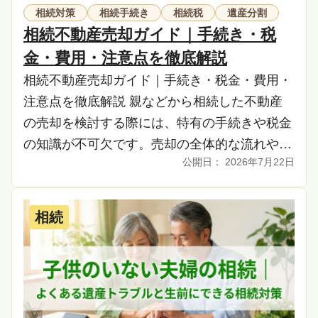
相続対策
相続手続き
相続税
遺産分割
相続不動産売却ガイド｜手続き・税
金・費用・注意点を徹底解説
相続不動産売却ガイド｜手続き・税金・費用・
注意点を徹底解説 親などから相続した不動産
の売却を検討する際には、特有の手続きや税金
の知識が不可欠です。売却の全体的な流れや方
2026年7月22日
法、必要な費用、注意点を事前に把握すること
が、スムー […]
相続