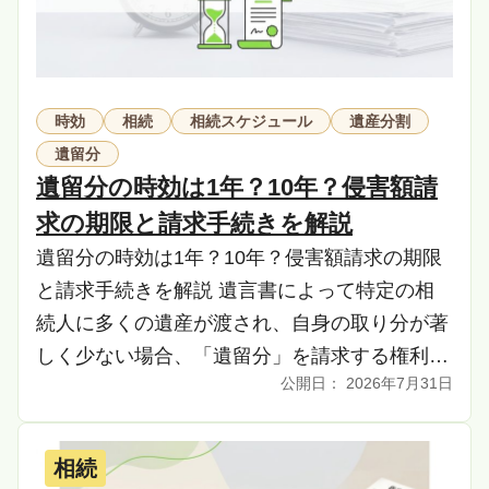
時効
相続
相続スケジュール
遺産分割
遺留分
遺留分の時効は1年？10年？侵害額請
求の期限と請求手続きを解説
遺留分の時効は1年？10年？侵害額請求の期限
と請求手続きを解説 遺言書によって特定の相
続人に多くの遺産が渡され、自身の取り分が著
しく少ない場合、「遺留分」を請求する権利が
2026年7月31日
あります。しかし、この遺留分侵害額請求には
時効があ […]
相続