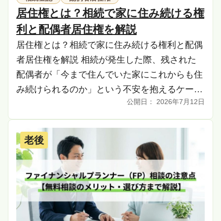
居住権とは？相続で家に住み続ける権
利と配偶者居住権を解説
居住権とは？相続で家に住み続ける権利と配偶
者居住権を解説 相続が発生した際、残された
配偶者が「今まで住んでいた家にこれからも住
み続けられるのか」という不安を抱えるケース
2026年7月12日
は少なくありません。この不安に応えるための
権利が「居 […]
老後