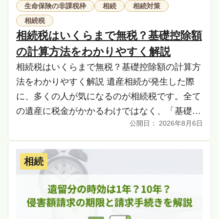
生命保険の非課税枠
相続
相続対策
相続税
相続税はいくらまで無税？基礎控除額
の計算方法をわかりやすく解説
相続税はいくらまで無税？基礎控除額の計算方
法をわかりやすく解説 遺産相続が発生した際
に、多くの人が気になるのが相続税です。全て
の遺産に税金がかかるわけではなく、「基礎控
2026年8月6日
除」と呼ばれる非課税の枠が設けられていま
す。遺産の総 […]
相続