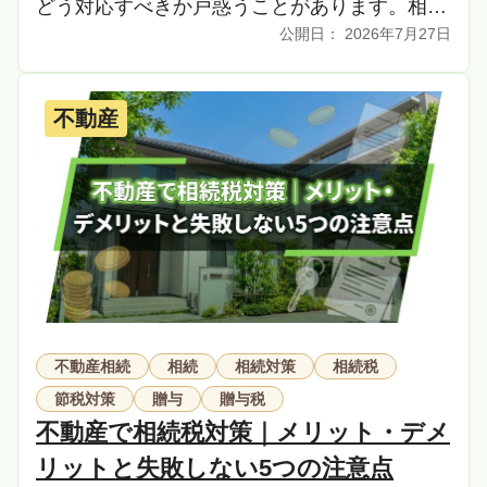
どう対応すべきか戸惑うことがあります。相続
2026年7月27日
人代表者とは、法律で定められた役職ではな
く、相続手続 […]
不動産
不動産相続
相続
相続対策
相続税
節税対策
贈与
贈与税
不動産で相続税対策｜メリット・デメ
リットと失敗しない5つの注意点