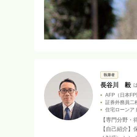
執筆者
長谷川 毅
AFP（日本F
証券外務員二
住宅ローンア
【専門分野・
【自己紹介】