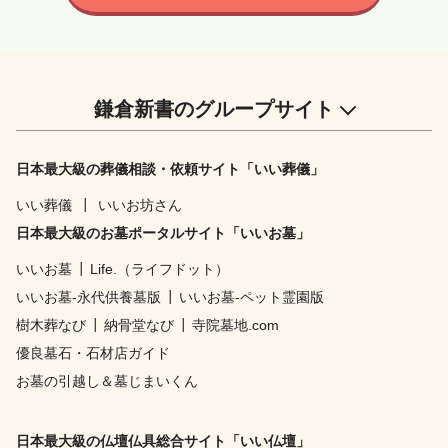
鎌倉新書のグループサイト
日本最大級の葬儀相談・依頼サイト「いい葬儀」
いい葬儀
┃
いいお坊さん
日本最大級のお墓ポータルサイト「いいお墓」
いいお墓
┃
Life.（ライフドット）
いいお墓-永代供養墓版
┃
いいお墓-ペット霊園版
樹木葬なび
┃
納骨堂なび
┃
寺院墓地.com
優良墓石・石材店ガイド
お墓の引越し＆墓じまいくん
日本最大級の仏壇仏具総合サイト「いい仏壇」