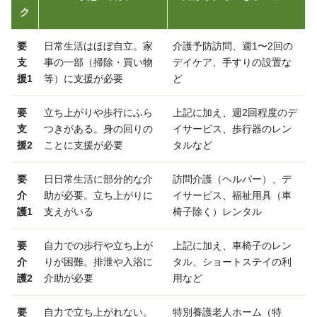
ク
要
日常生活はほぼ自立。家
介護予防訪問、週1〜2回の
支
事の一部（掃除・買い物
デイケア、手すりの設置な
援1
等）に支援が必要
ど
要
立ち上がりや歩行にふら
上記に加え、週2回程度のデ
支
つきがある。身の回りの
イサービス、歩行器のレン
援2
ことに支援が必要
タルなど
要
日日常生活に部分的な介
訪問介護（ヘルパー）、デ
介
助が必要。立ち上がりに
イサービス、福祉用具（車
護1
支えがいる
椅子除く）レンタル
要
自力での歩行や立ち上が
上記に加え、車椅子のレン
介
りが困難。排泄や入浴に
タル、ショートステイの利
護2
介助が必要
用など
要
自力で立ち上がれない。
特別養護老人ホーム（特