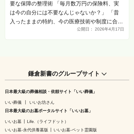
要な保障の整理術 「毎月数万円の保険料、実
は今の自分には不要なんじゃないか？」 「昔
入ったままの特約、今の医療技術や制度に合っ
2026年4月17日
ているの？」 「老後資金を作りたいのに、保
険料が家計 […]
鎌倉新書のグループサイト
日本最大級の葬儀相談・依頼サイト「いい葬儀」
いい葬儀
┃
いいお坊さん
日本最大級のお墓ポータルサイト「いいお墓」
いいお墓
┃
Life.（ライフドット）
いいお墓-永代供養墓版
┃
いいお墓-ペット霊園版