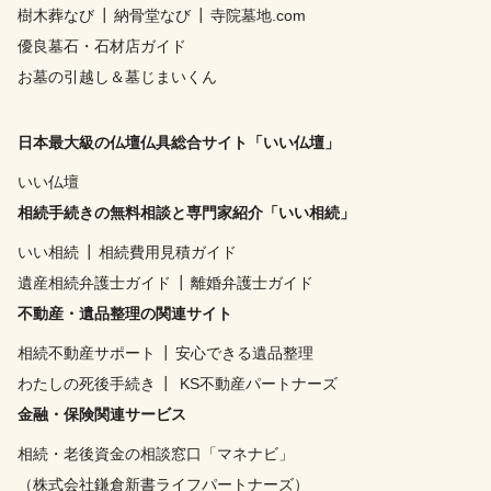
樹木葬なび
┃
納骨堂なび
┃
寺院墓地.com
優良墓石・石材店ガイド
お墓の引越し＆墓じまいくん
日本最大級の仏壇仏具総合サイト「いい仏壇」
いい仏壇
相続手続きの無料相談と専門家紹介「いい相続」
いい相続
┃
相続費用見積ガイド
遺産相続弁護士ガイド
┃
離婚弁護士ガイド
不動産・遺品整理の関連サイト
相続不動産サポート
┃
安心できる遺品整理
わたしの死後手続き
┃
KS不動産パートナーズ
金融・保険関連サービス
相続・老後資金の相談窓口「マネナビ」
（株式会社鎌倉新書ライフパートナーズ）