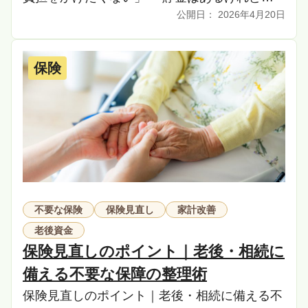
2026年4月20日
銀行が凍結されたら家族はどうやって支払う
の？」 「終活 […]
保険
不要な保険
保険見直し
家計改善
老後資金
保険見直しのポイント｜老後・相続に
備える不要な保障の整理術
保険見直しのポイント｜老後・相続に備える不