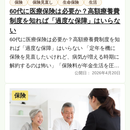
保険
保険見直し
生命保険
生活
60代に医療保険は必要か？高額療養費
制度を知れば「過度な保障」はいらな
い
60代に医療保険は必要か？高額療養費制度を知
れば「過度な保障」はいらない 「定年を機に
保険を見直したいけれど、病気が増える時期に
解約するのは怖い」「保険料が年金生活を圧迫
2026年4月20日
している。でも無保険で入院したら破産するの
では？」 […]
保険