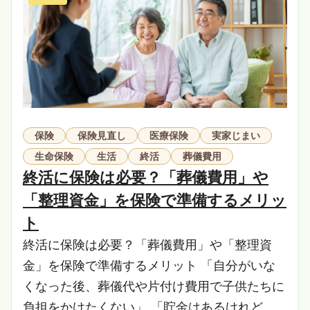
保険
保険見直し
医療保険
実家じまい
生命保険
生活
終活
葬儀費用
終活に保険は必要？「葬儀費用」や
「整理資金」を保険で準備するメリッ
ト
終活に保険は必要？「葬儀費用」や「整理資
金」を保険で準備するメリット 「自分がいな
くなった後、葬儀代や片付け費用で子供たちに
負担をかけたくない」 「貯金はあるけれど、