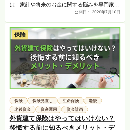
は、家計や将来のお金に関する悩みを専門家の
2026年7月10日
視点から解決する有効な手段です。しかし、相
談相手の […]
保険
保険
保険見直し
生命保険
老後
老後資金
資産運用
資金計画
外貨建て保険はやってはいけない？
後悔する前に知るべきメリット・デ