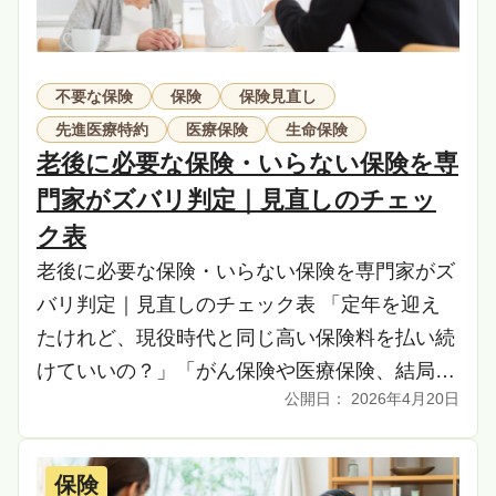
不要な保険
保険
保険見直し
先進医療特約
医療保険
生命保険
老後に必要な保険・いらない保険を専
門家がズバリ判定｜見直しのチェッ
ク表
老後に必要な保険・いらない保険を専門家がズ
バリ判定｜見直しのチェック表 「定年を迎え
たけれど、現役時代と同じ高い保険料を払い続
けていいの？」「がん保険や医療保険、結局ど
2026年4月20日
れが本当に役に立つの？」「『老後は保険がい
らない』と […]
保険