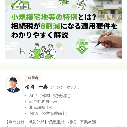
執筆者
松岡 一嘉
まつおか かずよし
AFP（日本FP協会認定）
証券外務員一種
相続診断士®
MBA（経営管理修士）
【専門分野・得意分野】資産運用、相続、事業承継