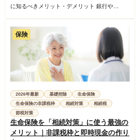
に知るべきメリット・デメリット 銀行や…
保険
2026年最新
基礎控除
生命保険
生命保険の非課税枠
相続対策
相続税
節税対策
生命保険を「相続対策」に使う最強の
メリット｜非課税枠と即時現金の作り