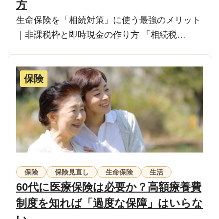
方
生命保険を「相続対策」に使う最強のメリット
｜非課税枠と即時現金の作り方 「相続税…
保険
保険
保険見直し
生命保険
生活
60代に医療保険は必要か？高額療養費
制度を知れば「過度な保障」はいらな