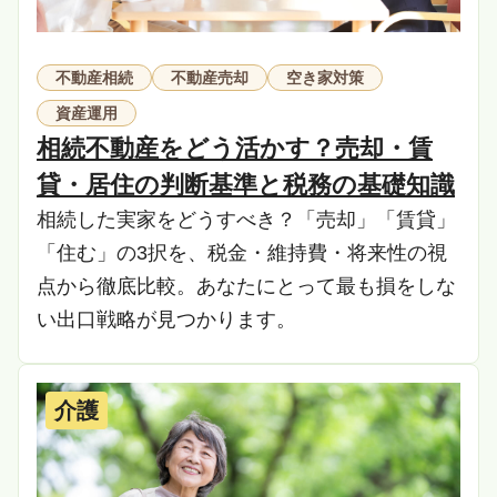
不動産相続
不動産売却
空き家対策
資産運用
相続不動産をどう活かす？売却・賃
貸・居住の判断基準と税務の基礎知識
相続した実家をどうすべき？「売却」「賃貸」
「住む」の3択を、税金・維持費・将来性の視
点から徹底比較。あなたにとって最も損をしな
い出口戦略が見つかります。
介護