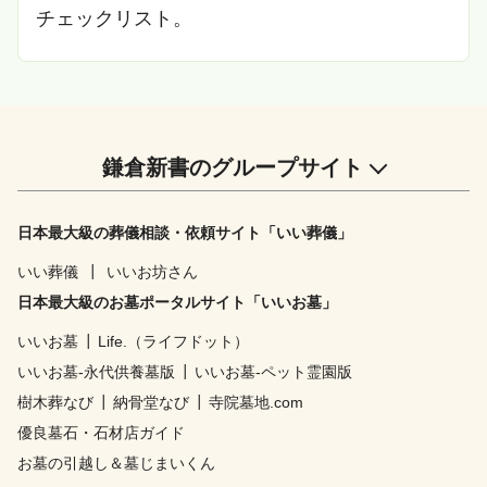
チェックリスト。
鎌倉新書のグループサイト
日本最大級の葬儀相談・依頼サイト「いい葬儀」
いい葬儀
┃
いいお坊さん
日本最大級のお墓ポータルサイト「いいお墓」
いいお墓
┃
Life.（ライフドット）
いいお墓-永代供養墓版
┃
いいお墓-ペット霊園版
樹木葬なび
┃
納骨堂なび
┃
寺院墓地.com
優良墓石・石材店ガイド
お墓の引越し＆墓じまいくん