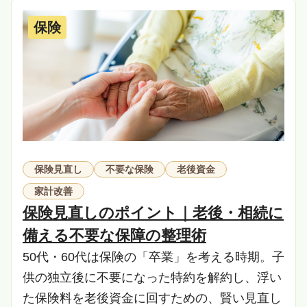
保険
保険見直し
不要な保険
老後資金
家計改善
保険見直しのポイント｜老後・相続に
備える不要な保障の整理術
50代・60代は保険の「卒業」を考える時期。子
供の独立後に不要になった特約を解約し、浮い
た保険料を老後資金に回すための、賢い見直し