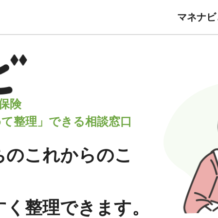
マネナビ
保険
めて整理」できる相談窓口
ちの
これからのこ
すく
整理できます。