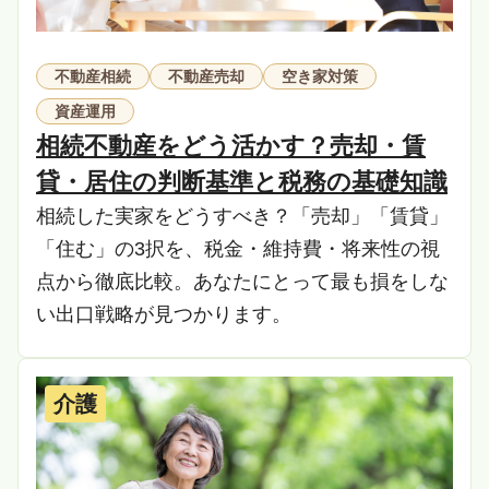
不動産相続
不動産売却
空き家対策
資産運用
相続不動産をどう活かす？売却・賃
貸・居住の判断基準と税務の基礎知識
相続した実家をどうすべき？「売却」「賃貸」
「住む」の3択を、税金・維持費・将来性の視
点から徹底比較。あなたにとって最も損をしな
い出口戦略が見つかります。
介護