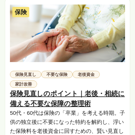
保険
保険見直し
不要な保険
老後資金
家計改善
保険見直しのポイント｜老後・相続に
備える不要な保障の整理術
50代・60代は保険の「卒業」を考える時期。子
供の独立後に不要になった特約を解約し、浮い
た保険料を老後資金に回すための、賢い見直し