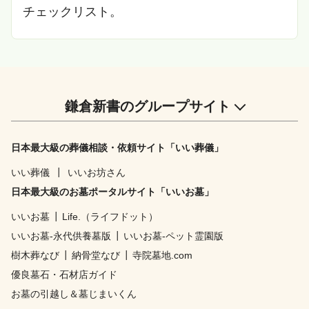
チェックリスト。
鎌倉新書のグループサイト
日本最大級の葬儀相談・依頼サイト「いい葬儀」
いい葬儀
┃
いいお坊さん
日本最大級のお墓ポータルサイト「いいお墓」
いいお墓
┃
Life.（ライフドット）
いいお墓-永代供養墓版
┃
いいお墓-ペット霊園版
樹木葬なび
┃
納骨堂なび
┃
寺院墓地.com
優良墓石・石材店ガイド
お墓の引越し＆墓じまいくん