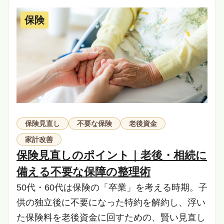
保険
保険見直し
不要な保険
老後資金
家計改善
保険見直しのポイント｜老後・相続に
備える不要な保障の整理術
50代・60代は保険の「卒業」を考える時期。子
供の独立後に不要になった特約を解約し、浮い
た保険料を老後資金に回すための、賢い見直し