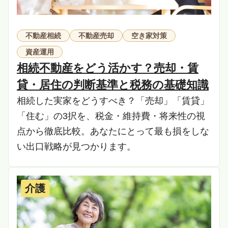
不動産相続
不動産売却
空き家対策
資産運用
相続不動産をどう活かす？売却・賃
貸・居住の判断基準と税務の基礎知識
相続した実家をどうすべき？「売却」「賃貸」
「住む」の3択を、税金・維持費・将来性の視
点から徹底比較。あなたにとって最も損をしな
い出口戦略が見つかります。
介護