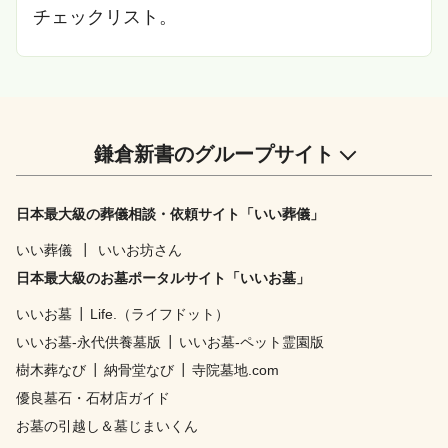
チェックリスト。
鎌倉新書のグループサイト
日本最大級の葬儀相談・依頼サイト「いい葬儀」
いい葬儀
┃
いいお坊さん
日本最大級のお墓ポータルサイト「いいお墓」
いいお墓
┃
Life.（ライフドット）
いいお墓-永代供養墓版
┃
いいお墓-ペット霊園版
樹木葬なび
┃
納骨堂なび
┃
寺院墓地.com
優良墓石・石材店ガイド
お墓の引越し＆墓じまいくん