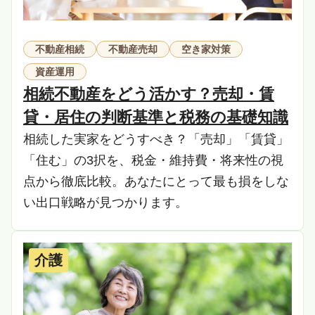
不動産相続
不動産売却
空き家対策
資産運用
相続不動産をどう活かす？売却・賃
貸・居住の判断基準と税務の基礎知識
相続した実家をどうすべき？「売却」「賃貸」
「住む」の3択を、税金・維持費・将来性の視
点から徹底比較。あなたにとって最も損をしな
い出口戦略が見つかります。
介護