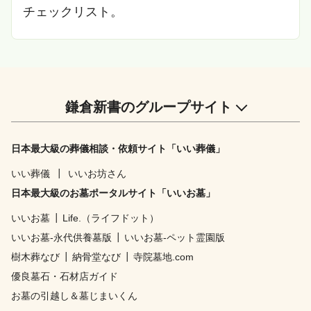
チェックリスト。
鎌倉新書のグループサイト
日本最大級の葬儀相談・依頼サイト「いい葬儀」
いい葬儀
┃
いいお坊さん
日本最大級のお墓ポータルサイト「いいお墓」
いいお墓
┃
Life.（ライフドット）
いいお墓-永代供養墓版
┃
いいお墓-ペット霊園版
樹木葬なび
┃
納骨堂なび
┃
寺院墓地.com
優良墓石・石材店ガイド
お墓の引越し＆墓じまいくん