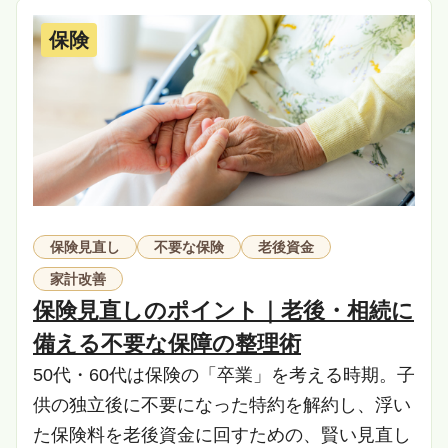
保険
保険見直し
不要な保険
老後資金
家計改善
保険見直しのポイント｜老後・相続に
備える不要な保障の整理術
50代・60代は保険の「卒業」を考える時期。子
供の独立後に不要になった特約を解約し、浮い
た保険料を老後資金に回すための、賢い見直し