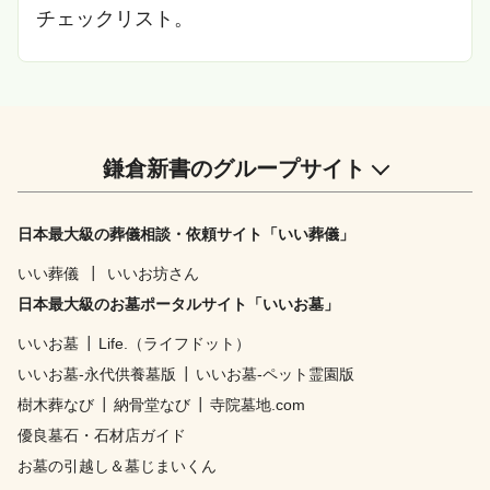
チェックリスト。
鎌倉新書のグループサイト
日本最大級の葬儀相談・依頼サイト「いい葬儀」
いい葬儀
┃
いいお坊さん
日本最大級のお墓ポータルサイト「いいお墓」
いいお墓
┃
Life.（ライフドット）
いいお墓-永代供養墓版
┃
いいお墓-ペット霊園版
樹木葬なび
┃
納骨堂なび
┃
寺院墓地.com
優良墓石・石材店ガイド
お墓の引越し＆墓じまいくん