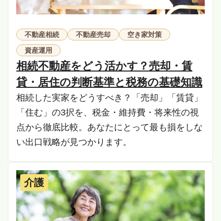
不動産相続
不動産売却
空き家対策
資産運用
相続不動産をどう活かす？売却・賃
貸・居住の判断基準と税務の基礎知識
相続した実家をどうすべき？「売却」「賃貸」
「住む」の3択を、税金・維持費・将来性の視
点から徹底比較。あなたにとって最も損をしな
い出口戦略が見つかります。
介護