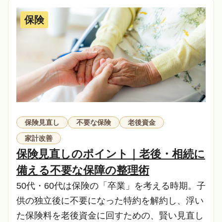
保険
保険見直し
不要な保険
老後資金
家計改善
保険見直しのポイント｜老後・相続に
備える不要な保障の整理術
50代・60代は保険の「卒業」を考える時期。子
供の独立後に不要になった特約を解約し、浮い
た保険料を老後資金に回すための、賢い見直し