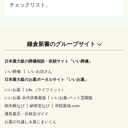
チェックリスト。
鎌倉新書のグループサイト
日本最大級の葬儀相談・依頼サイト「いい葬儀」
いい葬儀
┃
いいお坊さん
日本最大級のお墓ポータルサイト「いいお墓」
いいお墓
┃
Life.（ライフドット）
いいお墓-永代供養墓版
┃
いいお墓-ペット霊園版
樹木葬なび
┃
納骨堂なび
┃
寺院墓地.com
優良墓石・石材店ガイド
お墓の引越し＆墓じまいくん