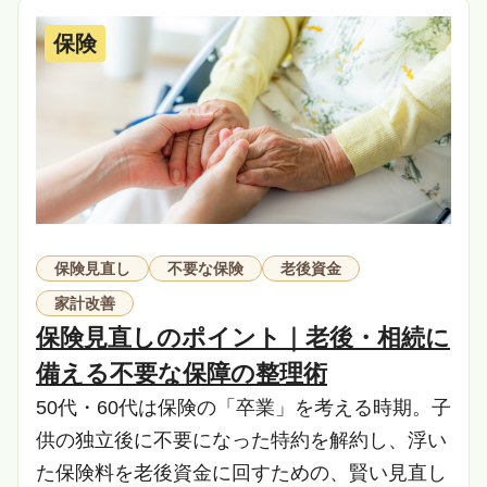
保険
保険見直し
不要な保険
老後資金
家計改善
保険見直しのポイント｜老後・相続に
備える不要な保障の整理術
50代・60代は保険の「卒業」を考える時期。子
供の独立後に不要になった特約を解約し、浮い
た保険料を老後資金に回すための、賢い見直し