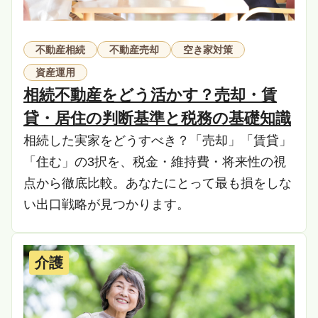
不動産相続
不動産売却
空き家対策
資産運用
相続不動産をどう活かす？売却・賃
貸・居住の判断基準と税務の基礎知識
相続した実家をどうすべき？「売却」「賃貸」
「住む」の3択を、税金・維持費・将来性の視
点から徹底比較。あなたにとって最も損をしな
い出口戦略が見つかります。
介護