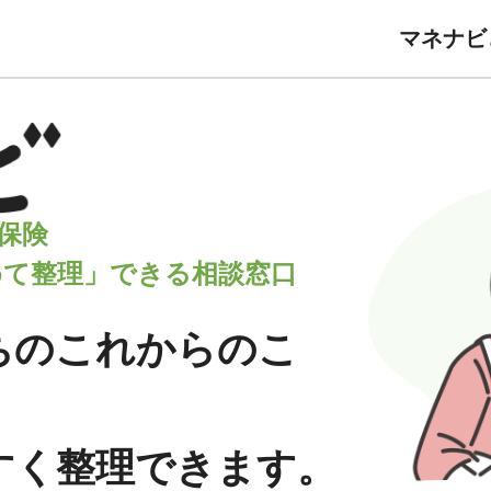
マネナビ
保険
めて整理」できる相談窓口
ちの
これからのこ
すく
整理できます。