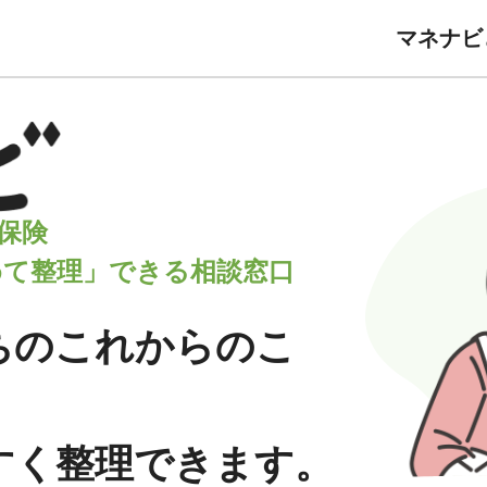
マネナビ
保険
めて整理」できる相談窓口
ちの
これからのこ
すく
整理できます。